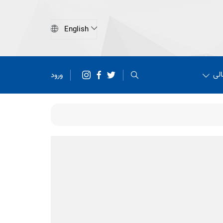
الی
ورود