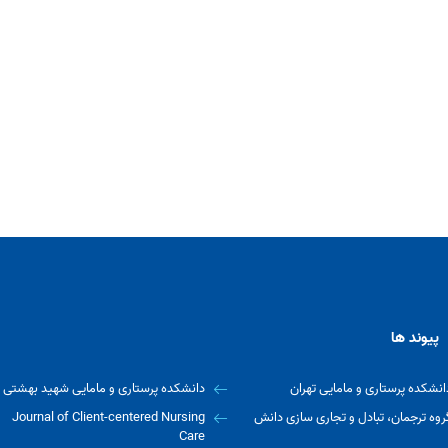
پیوند ها
انشکده پرستاری و مامایی تهران
دانشکده پرستاری و مامایی شهید بهشتی
روه ترجمان، تبادل و تجاری سازی دانش
Journal of Client-centered Nursing
Care